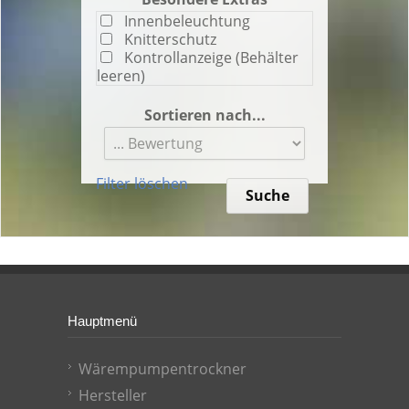
Innenbeleuchtung
Knitterschutz
Kontrollanzeige (Behälter
leeren)
Restzeitanzeige
Schnelltrocknung
Sortieren nach...
Startzeitvorwahl
Temparatur wählbar
Unterbaufähig
Filter löschen
Verflusungsanzeige
Hauptmenü
Wärempumpentrockner
Hersteller