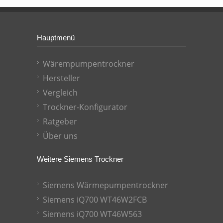
Hauptmenü
Wärempumpentrockner
Hersteller
Vergleich
Trockner-Konfigurator
Ratgeber
Über uns
Weitere Siemens Trockner
Siemens Wärmepumpentrockner
Siemens iQ700 WT46W2FCB
Siemens iQ700 WT46W563