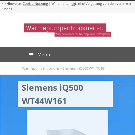
Cookie-Nutzung
Menü
Wärmepumpentrockner
»
Siemens
»
iQ500 WT44W161
Siemens iQ500
WT44W161