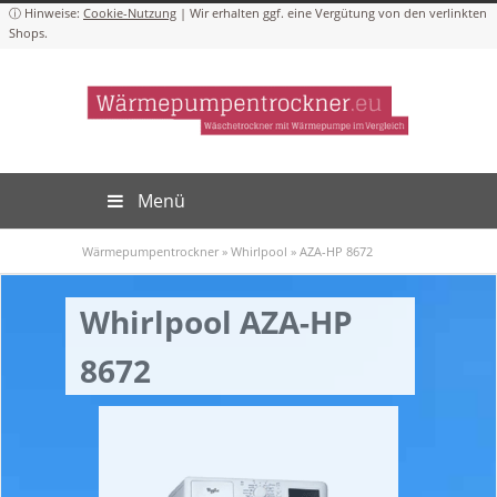
Cookie-Nutzung
Menü
Wärmepumpentrockner
»
Whirlpool
»
AZA-HP 8672
Whirlpool AZA-HP
8672