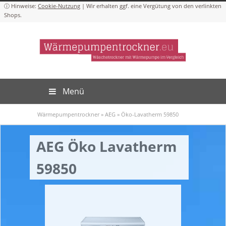
Cookie-Nutzung
Menü
Wärmepumpentrockner
»
AEG
»
Öko-Lavatherm 59850
AEG Öko Lavatherm
59850