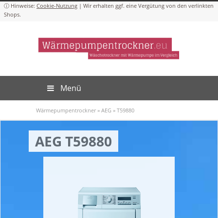
Cookie-Nutzung
Menü
Wärmepumpentrockner
»
AEG
»
T59880
AEG T59880