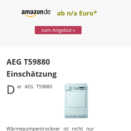
ab n/a Euro*
zum Angebot »
AEG T59880
Test
D
er AEG T59880
Wärmepumpentrockner ist nicht nur