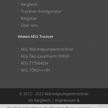
Vergleich
Trockner-Konfigurator
Ratgeber
Über uns
Weitere AEG Trockner
AEG Wärmepumpentrockner
AEG Öko-Lavatherm 59850
AEG T77684EIH
AEG TÖKO+++IH
© 2012 - 2022
Wärmepumpentrockner
Test
im
|
Impressum &
&
Bildnachweise
|
Disclaimer
|