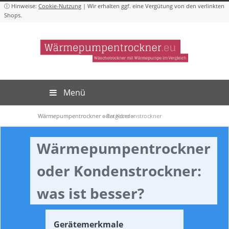
Cookie-Nutzung
Menü
Wärmepumpentrockner
Wärmepumpentrockner oder Kondenstrockner
»
Ratgeber
»
Wärmepumpentrockner
oder Kondenstrockner:
was ist besser?
Gerätemerkmale