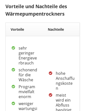
Vorteile und Nachteile des
Wärmepumpentrockners
Vorteile
Nachteile
sehr
geringer
Energieve
rbrauch
schonend
hohe
für die
Anschaffu
Wäsche
ngskoste
Program
n
mvielfalt
meist
enorm
wird ein
weniger
Abfluss
wartungsi
benötigt