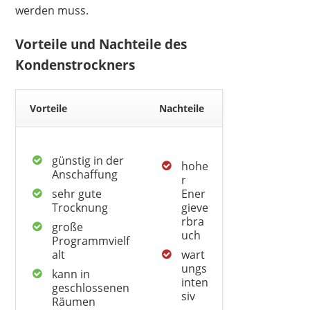
werden muss.
Vorteile und Nachteile des
Kondenstrockners
Vorteile
Nachteile
günstig in der
hohe
Anschaffung
r
sehr gute
Ener
Trocknung
gieve
rbra
große
uch
Programmvielf
alt
wart
ungs
kann in
inten
geschlossenen
siv
Räumen