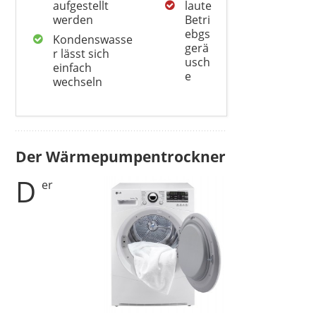
aufgestellt
laute
werden
Betri
ebgs
Kondenswasse
gerä
r lässt sich
usch
einfach
e
wechseln
Der Wärmepumpentrockner
D
er